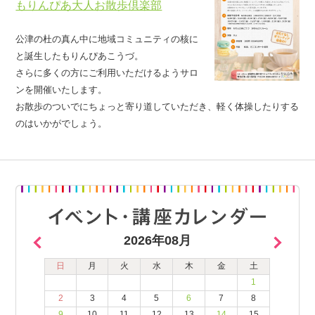
もりんぴあ大人お散歩倶楽部
公津の杜の真ん中に地域コミュニティの核に
と誕生したもりんぴあこうづ。
さらに多くの方にご利用いただけるようサロ
ンを開催いたします。
お散歩のついでにちょっと寄り道していただき、軽く体操したりする
のはいかがでしょう。
2026年08月
日
月
火
水
木
金
土
1
2
3
4
5
6
7
8
9
10
11
12
13
14
15