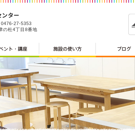
0476-27-5353
公津の杜4丁目8番地