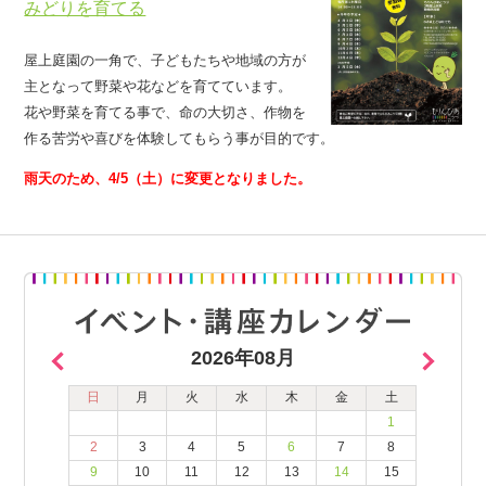
みどりを育てる
屋上庭園の一角で、子どもたちや地域の方が
主となって野菜や花などを育てています。
花や野菜を育てる事で、命の大切さ、作物を
作る苦労や喜びを体験してもらう事が目的です。
雨天のため、4/5（土）に変更となりました。
2026年08月
日
月
火
水
木
金
土
1
2
3
4
5
6
7
8
9
10
11
12
13
14
15