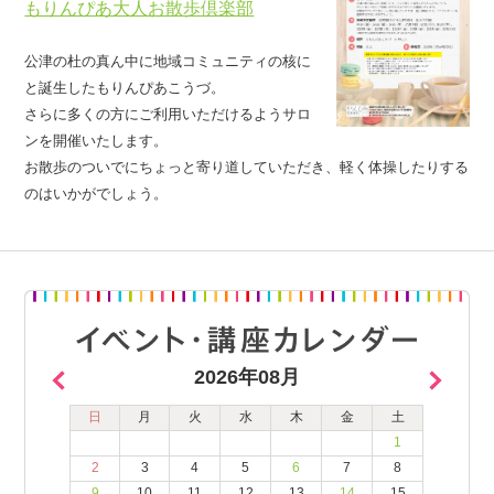
もりんぴあ大人お散歩倶楽部
公津の杜の真ん中に地域コミュニティの核に
と誕生したもりんぴあこうづ。
さらに多くの方にご利用いただけるようサロ
ンを開催いたします。
お散歩のついでにちょっと寄り道していただき、軽く体操したりする
のはいかがでしょう。
2026年08月
日
月
火
水
木
金
土
1
2
3
4
5
6
7
8
9
10
11
12
13
14
15