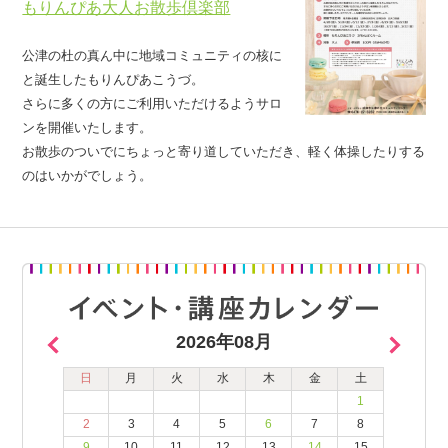
もりんぴあ大人お散歩倶楽部
公津の杜の真ん中に地域コミュニティの核に
と誕生したもりんぴあこうづ。
さらに多くの方にご利用いただけるようサロ
ンを開催いたします。
お散歩のついでにちょっと寄り道していただき、軽く体操したりする
のはいかがでしょう。
2026年08月
日
月
火
水
木
金
土
1
2
3
4
5
6
7
8
9
10
11
12
13
14
15