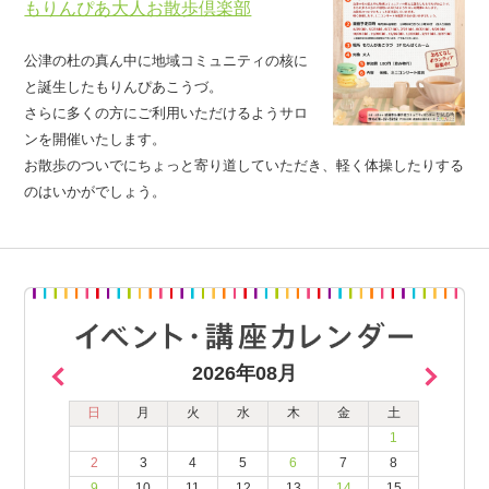
もりんぴあ大人お散歩倶楽部
公津の杜の真ん中に地域コミュニティの核に
と誕生したもりんぴあこうづ。
さらに多くの方にご利用いただけるようサロ
ンを開催いたします。
お散歩のついでにちょっと寄り道していただき、軽く体操したりする
のはいかがでしょう。
2026年08月
日
月
火
水
木
金
土
1
2
3
4
5
6
7
8
9
10
11
12
13
14
15