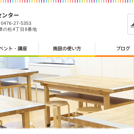
0476-27-5353
公津の杜4丁目8番地