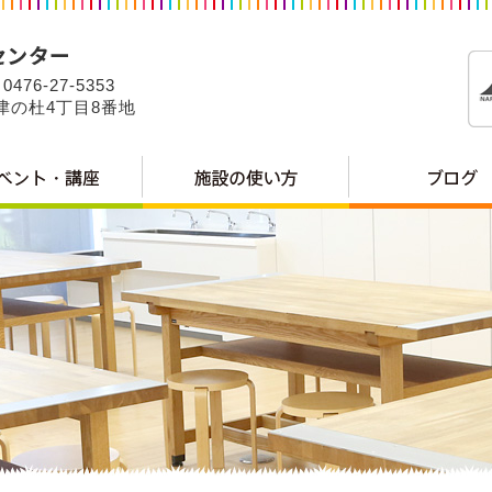
0476-27-5353
公津の杜4丁目8番地