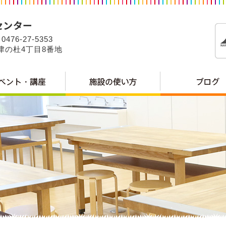
0476-27-5353
公津の杜4丁目8番地