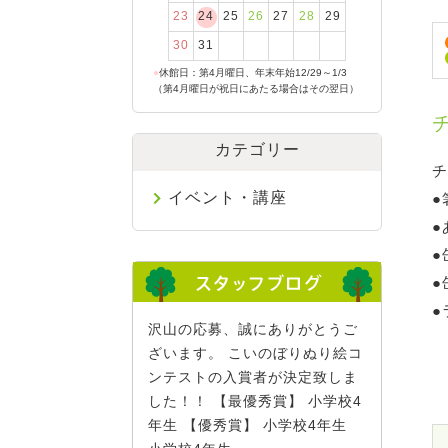
23
24
25
26
27
28
29
30
31
●
休館日：第4月曜日、年末年始12/29～1/3
（第4月曜日が祝日にあたる場合はその翌日）
カテゴリー
チ
イベント・講座
●
●
●
●
●
沢山の応募、誠にありがとうご
ざいます。 こいのぼりぬり絵コ
ンテストの入賞者が決定致しま
した！！ 【最優秀賞】 小学校4
年生 【優秀賞】 小学校4年生