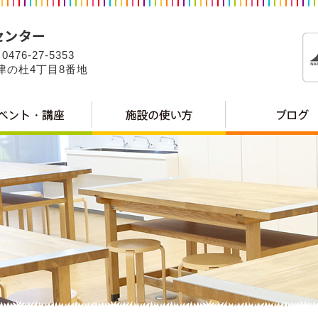
0476-27-5353
公津の杜4丁目8番地