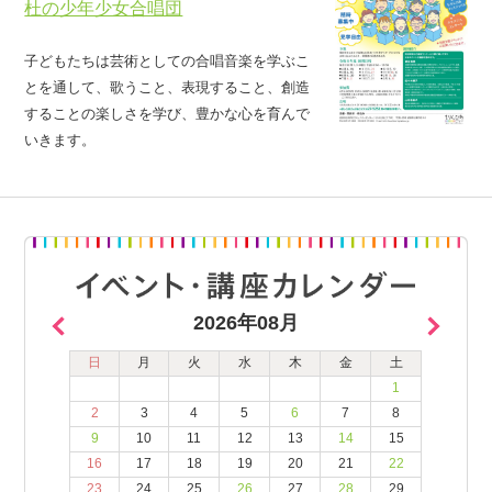
杜の少年少女合唱団
子どもたちは芸術としての合唱音楽を学ぶこ
とを通して、歌うこと、表現すること、創造
することの楽しさを学び、豊かな心を育んで
いきます。
2026年08月
日
月
火
水
木
金
土
1
2
3
4
5
6
7
8
9
10
11
12
13
14
15
16
17
18
19
20
21
22
23
24
25
26
27
28
29