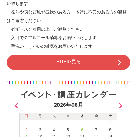
い致します
・発熱や咳など風邪症状のある方、体調に不安のある方の観覧
はご遠慮ください
・必ずマスク着用の上、ご観覧ください
・入口でのアルコール消毒をお願いいたします
・手洗い・うがいの徹底をお願いいたします
PDFを見る
2026年08月
日
月
火
水
木
金
土
1
2
3
4
5
6
7
8
9
10
11
12
13
14
15