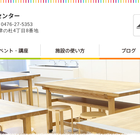
0476-27-5353
公津の杜4丁目8番地