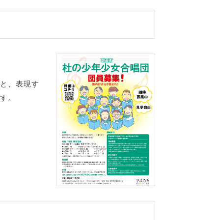
と、表現す
す。