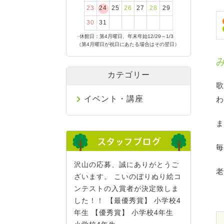
23
24
25
26
27
28
29
30
31
●
休館日：第4月曜日、年末年始12/29～1/3
（第4月曜日が祝日にあたる場合はその翌日）
カテゴリー
歌
イベント・講座
わ
ま
毎
沢山の応募、誠にありがとうご
老
ざいます。 こいのぼりぬり絵コ
ンテストの入賞者が決定致しま
した！！ 【最優秀賞】 小学校4
年生 【優秀賞】 小学校4年生