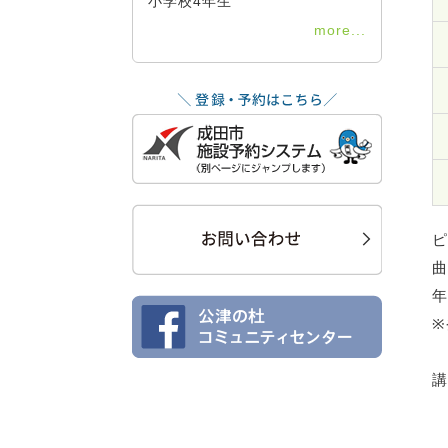
小学校4年生
more...
ピ
曲
年
※
講