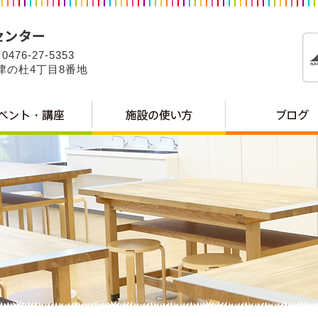
0476-27-5353
公津の杜4丁目8番地