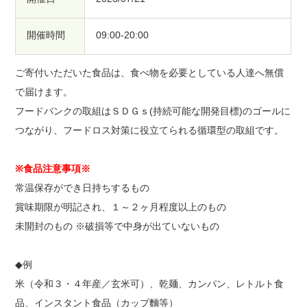
開催時間
09:00-20:00
ご寄付いただいた食品は、食べ物を必要としている人達へ無償
で届けます。
フードバンクの取組はＳＤＧｓ(持続可能な開発目標)のゴールに
つながり、フードロス対策に役立てられる循環型の取組です。
※食品注意事項※
常温保存ができ日持ちするもの
賞味期限が明記され、１～２ヶ月程度以上のもの
未開封のもの ※破損等で中身が出ていないもの
◆例
米（令和３・４年産／玄米可）、乾麺、カンパン、レトルト食
品、インスタント食品（カップ麵等）