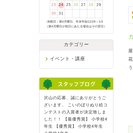
23
24
25
26
27
28
29
30
31
●
休館日：第4月曜日、年末年始12/29～1/3
（第4月曜日が祝日にあたる場合はその翌日）
カテゴリー
屋
イベント・講座
花
う
沢山の応募、誠にありがとうご
ざいます。 こいのぼりぬり絵コ
ンテストの入賞者が決定致しま
した！！ 【最優秀賞】 小学校4
年生 【優秀賞】 小学校4年生