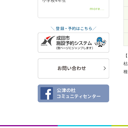
小学校4年生
more...
【
枯
種