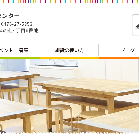
0476-27-5353
公津の杜4丁目8番地