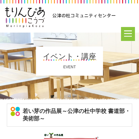
イベント・講座
EVENT
若い芽の作品展～公津の杜中学校 書道部・
美術部～