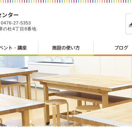
0476-27-5353
公津の杜4丁目8番地