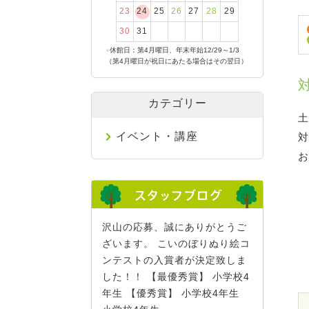
23
24
25
26
27
28
29
30
31
●
休館日：第4月曜日、年末年始12/29～1/3
（第4月曜日が祝日にあたる場合はその翌日）
カテゴリー
土
イベント・講座
対
お
沢山の応募、誠にありがとうご
ざいます。 こいのぼりぬり絵コ
ンテストの入賞者が決定致しま
した！！ 【最優秀賞】 小学校4
年生 【優秀賞】 小学校4年生