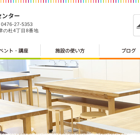
0476-27-5353
公津の杜4丁目8番地