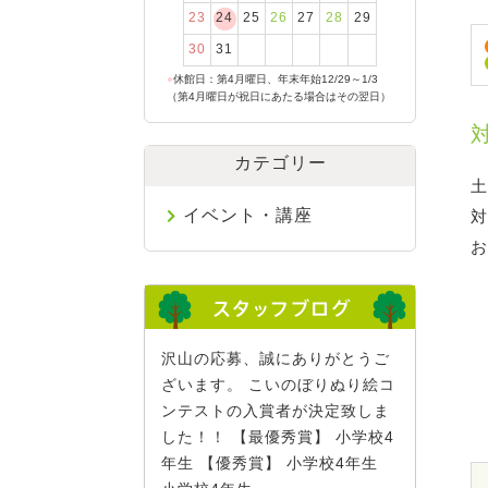
23
24
25
26
27
28
29
30
31
●
休館日：第4月曜日、年末年始12/29～1/3
（第4月曜日が祝日にあたる場合はその翌日）
カテゴリー
土
イベント・講座
対
お
沢山の応募、誠にありがとうご
ざいます。 こいのぼりぬり絵コ
ンテストの入賞者が決定致しま
した！！ 【最優秀賞】 小学校4
年生 【優秀賞】 小学校4年生