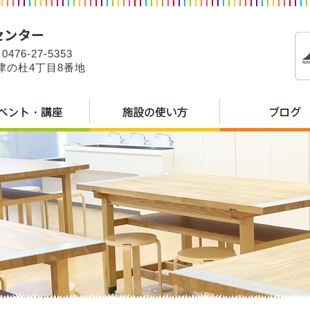
0476-27-5353
公津の杜4丁目8番地