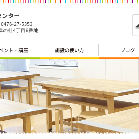
0476-27-5353
公津の杜4丁目8番地