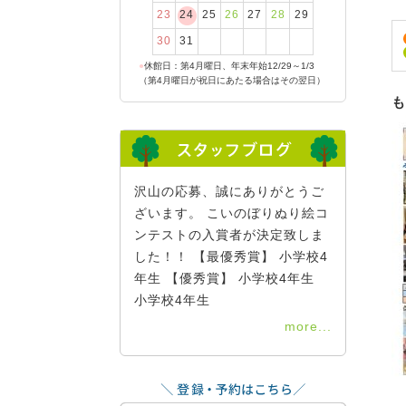
23
24
25
26
27
28
29
30
31
●
休館日：第4月曜日、年末年始12/29～1/3
（第4月曜日が祝日にあたる場合はその翌日）
も
沢山の応募、誠にありがとうご
ざいます。 こいのぼりぬり絵コ
ンテストの入賞者が決定致しま
した！！ 【最優秀賞】 小学校4
年生 【優秀賞】 小学校4年生
小学校4年生
more...