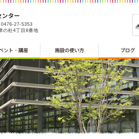
0476-27-5353
公津の杜4丁目8番地