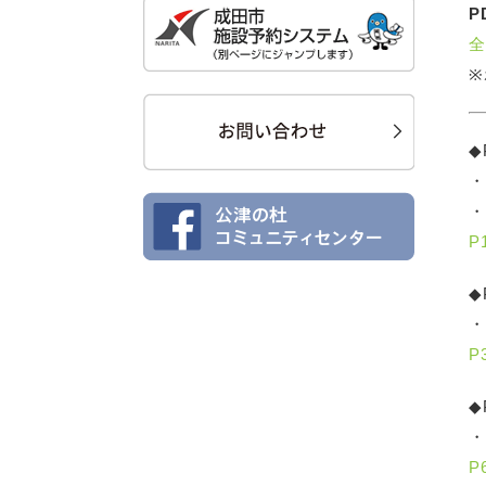
P
全
※
◆
・
・
P
◆
・
P
◆
・
P