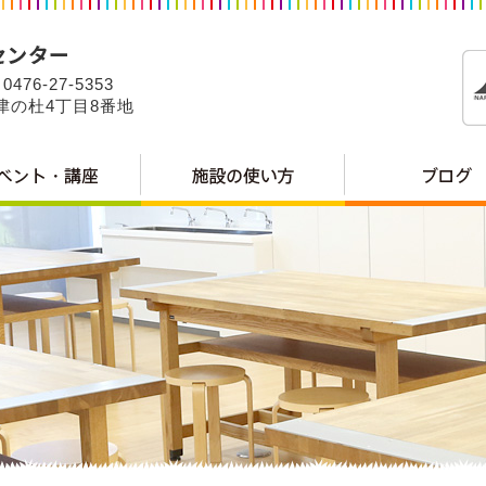
0476-27-5353
公津の杜4丁目8番地